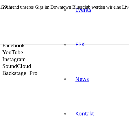
Während unseres Gigs im Downtown Bluesclub werden wir eine Live-
Events
im Anschluss Live-Promomaterial zusammenzaubern. Wir sind schon s
© 2024
breysn
Datenschutzerklärung
Impressum
EPK
Facebook
YouTube
Instagram
SoundCloud
Backstage+Pro
News
Kontakt