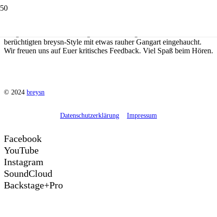
Heute können wir – nicht ohne Stolz – unsere neue Song-
Produktion veröffentlichen:
Radioactive
!
Den Hit der Imagine
Dragons haben wir einmal ganz auf Links gedreht und ihm unseren
berüchtigten breysn-Style mit etwas rauher Gangart eingehaucht.
Wir freuen uns auf Euer kritisches Feedback. Viel Spaß beim Hören.
© 2024
breysn
Datenschutzerklärung
Impressum
Facebook
YouTube
Instagram
SoundCloud
Backstage+Pro